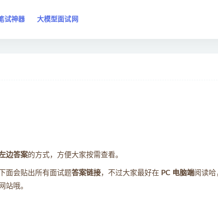
笔试神器
大模型面试网
左边答案
的方式，方便大家按需查看。
下面会贴出所有面试题
答案链接
，不过大家最好在
PC 电脑端
阅读哈
网站哦。