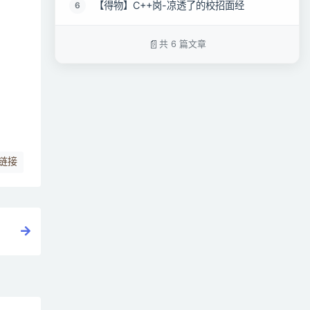
【得物】C++岗-凉透了的校招面经
6
共 6 篇文章
链接