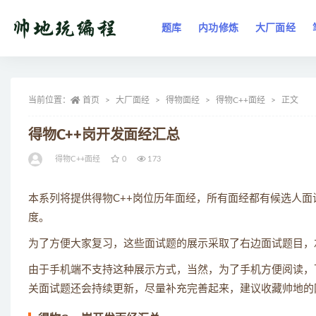
题库
内功修炼
大厂面经
全部
当前位置：
首页
大厂面经
得物面经
得物C++面经
正文
得物C++岗开发面经汇总
得物C++面经
0
173
本系列将提供得物C++岗位历年面经，所有面经都有候选人
度。
为了方便大家复习，这些面试题的展示采取了右边面试题目，
由于手机端不支持这种展示方式，当然，为了手机方便阅读，下
关面试题还会持续更新，尽量补充完善起来，建议收藏帅地的