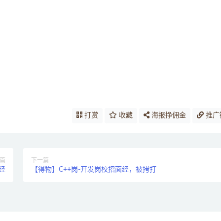
打赏
收藏
海报挣佣金
推广
篇
下一篇
面经
【得物】C++岗-开发岗校招面经，被拷打