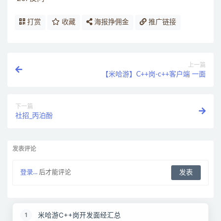
打赏
收藏
海报挣佣金
推广链接
上一篇
【米哈游】C++岗-c++客户端 一面
下一篇
社招_丙泊酚
发表评论
登录...
后才能评论
米哈游C++岗开发面经汇总
1