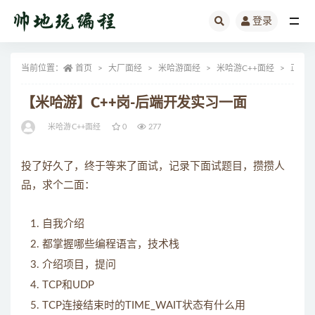
登录
全部
当前位置：
首页
大厂面经
米哈游面经
米哈游C++面经
正文
【米哈游】C++岗-后端开发实习一面
米哈游C++面经
0
277
投了好久了，终于等来了面试，记录下面试题目，攒攒人
品，求个二面：
自我介绍
都掌握哪些编程语言，技术栈
介绍项目，提问
TCP和UDP
TCP连接结束时的TIME_WAIT状态有什么用