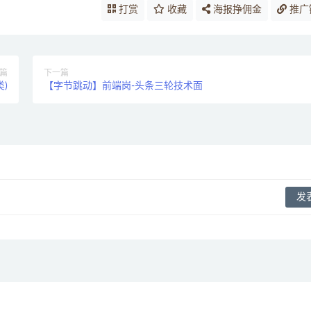
打赏
收藏
海报挣佣金
推广
篇
下一篇
)
【字节跳动】前端岗-头条三轮技术面