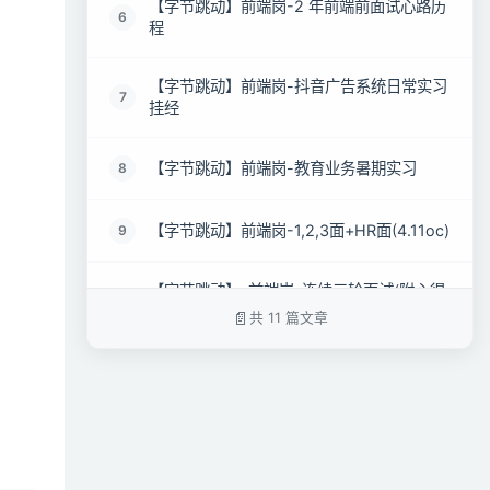
【字节跳动】前端岗-2 年前端前面试心路历
6
程
【字节跳动】前端岗-抖音广告系统日常实习
7
挂经
【字节跳动】前端岗-教育业务暑期实习
8
【字节跳动】前端岗-1,2,3面+HR面(4.11oc)
9
【字节跳动】-前端岗-连续三轮面试(附心得
10
后记)
共 11 篇文章
【字节跳动】前端岗-游戏平台三面凉经
11