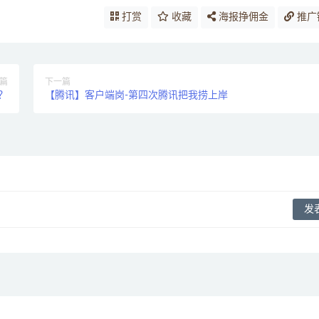
打赏
收藏
海报挣佣金
推广
篇
下一篇
？
【腾讯】客户端岗-第四次腾讯把我捞上岸