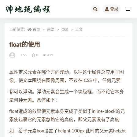
登录
全部
当前位置：
首页
前端
CSS
正文
float的使用
CSS
0
419
属性定义元素在哪个方向浮动。以往这个属性总应用于图
像，使文本围绕在图像周围，不过在 CSS 中，任何元素
都可以浮动。浮动元素会生成一个块级框，而不论它本身
是何种元素。具体如下：
float造成的效果使元素本身变成了类似于inline-block的元
素使包裹它的元素忽略它的高度，即父元素没有了高度
如：给子元素box设置了height:100px;此时的父元素height