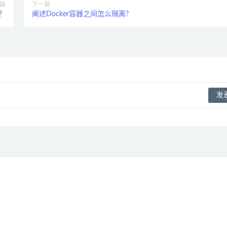
篇
下一篇
？
阐述Docker容器之间怎么隔离?