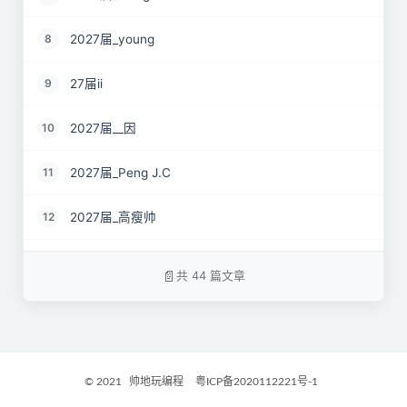
2027届_young
8
27届ii
9
2027届__因
10
2027届_Peng J.C
11
2027届_高瘦帅
12
2027届_gosw
13
共 44 篇文章
27届_adrenaline
14
2027届_ove
15
© 2021
帅地玩编程
粤ICP备2020112221号-1
27届-红泥小火炉
16