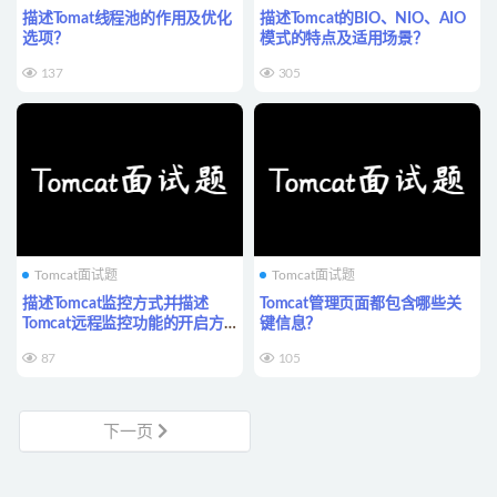
描述Tomat线程池的作用及优化
描述Tomcat的BIO、NIO、AIO
选项？
模式的特点及适用场景？
137
305
Tomcat面试题
Tomcat面试题
描述Tomcat监控方式并描述
Tomcat管理页面都包含哪些关
Tomcat远程监控功能的开启方
键信息？
式？
87
105
下一页