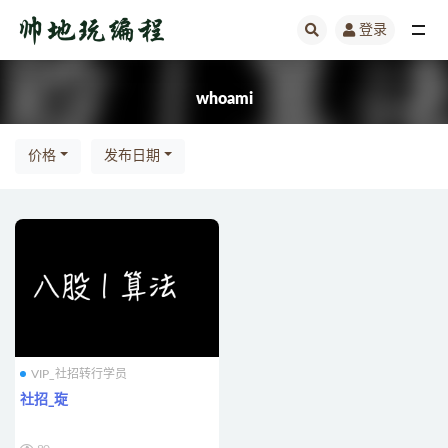
登录
全部
whoami
价格
发布日期
VIP_社招转行学员
社招_琁