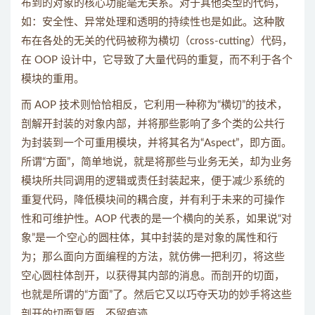
布到的对象的核心功能毫无关系。对于其他类型的代码，
如：安全性、异常处理和透明的持续性也是如此。这种散
布在各处的无关的代码被称为横切（cross-cutting）代码，
在 OOP 设计中，它导致了大量代码的重复，而不利于各个
模块的重用。
而 AOP 技术则恰恰相反，它利用一种称为“横切”的技术，
剖解开封装的对象内部，并将那些影响了多个类的公共行
为封装到一个可重用模块，并将其名为“Aspect”，即方面。
所谓“方面”，简单地说，就是将那些与业务无关，却为业务
模块所共同调用的逻辑或责任封装起来，便于减少系统的
重复代码，降低模块间的耦合度，并有利于未来的可操作
性和可维护性。AOP 代表的是一个横向的关系，如果说“对
象”是一个空心的圆柱体，其中封装的是对象的属性和行
为；那么面向方面编程的方法，就仿佛一把利刃，将这些
空心圆柱体剖开，以获得其内部的消息。而剖开的切面，
也就是所谓的“方面”了。然后它又以巧夺天功的妙手将这些
剖开的切面复原，不留痕迹。