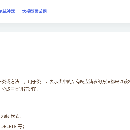
笔试神器
大模型面试网
解，可用于类或方法上。用于类上，表示类中的所有响应请求的方法都是以该
们把它分成三类进行说明。
late 模式；
DELETE 等；