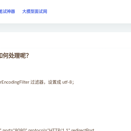
笔试神器
大模型面试网
又如何处理呢？
ncodingFilter 过滤器，设置成 utf-8；
 port="8080" protocol="HTTP/1.1" redirectPort