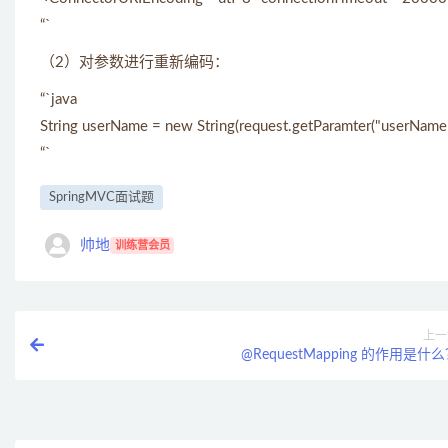
“`
（2）对参数进行重新编码：
“`java
String userName = new String(request.getParamter("userName"
“`
SpringMVC面试题
帅地
训练营会员
上一
@RequestMapping 的作用是什