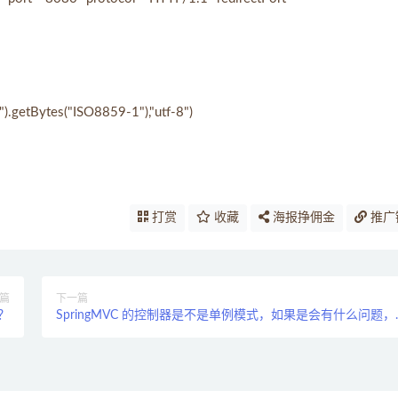
).getBytes("ISO8859-1"),"utf-8")
打赏
收藏
海报挣佣金
推广
篇
下一篇
么？
SpringMVC 的控制器是不是单例模式，如果是会有什么问题，
么解决？