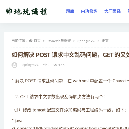
题库
内功修炼
大厂面经
全部
当前位置：
首页
JavaWeb与框架
SpringMVC
正文
如何解决 POST 请求中文乱码问题，GET 的
SpringMVC
2
4.4K
1.解决 POST 请求乱码问题：在 web.xml 中配置一个 CharacterE
GET 请求中文参数出现乱码解决方法有两个：
（1）修改 tomcat 配置文件添加编码与工程编码一致，如下：
“`java
<ConnectorURIEncoding="utf-8" connectionTimeout="20000"