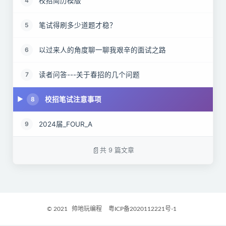
校招简历模版
4
笔试得刷多少道题才稳？
5
以过来人的角度聊一聊我艰辛的面试之路
6
读者问答---关于春招的几个问题
7
校招笔试注意事项
8
2024届_FOUR_A
9
共 9 篇文章
© 2021
帅地玩编程
粤ICP备2020112221号-1