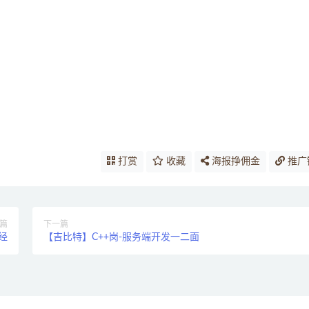
打赏
收藏
海报挣佣金
推广
篇
下一篇
面经
【吉比特】C++岗-服务端开发一二面