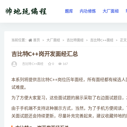
题库
内功修炼
大厂面经
全部
当前位置：
首页
大厂面经
吉比特面经
吉比特C++面经
正文
吉比特C++岗开发面经汇总
吉比特C++面经
0
167
本系列将提供吉比特C++岗位历年面经，所有面经都有候选
试难度。
为了方便大家复习，这些面试题的展示采取了右边面试题目，
由于手机端不支持这种展示方式，当然，为了手机方便阅读，下
关面试题还会持续更新，尽量补充完善起来，建议收藏帅地的