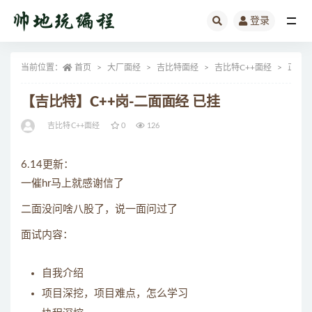
登录
全部
当前位置：
首页
大厂面经
吉比特面经
吉比特C++面经
正文
【吉比特】C++岗-二面面经 已挂
吉比特C++面经
0
126
6.14更新：
一催hr马上就感谢信了
二面没问啥八股了，说一面问过了
面试内容：
自我介绍
项目深挖，项目难点，怎么学习