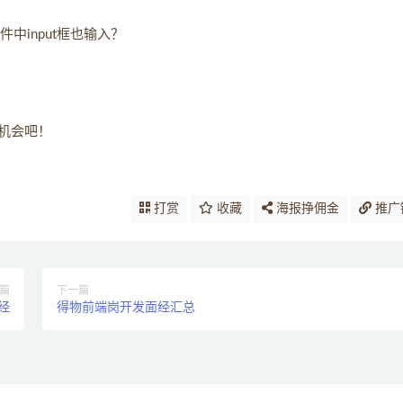
中input框也输入？
机会吧！
打赏
收藏
海报挣佣金
推广
篇
下一篇
经
得物前端岗开发面经汇总