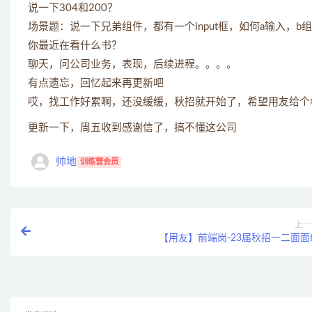
说一下304和200？
场景题：说一下兄弟组件，都有一个input框，如何a输入，b组件
你最近在看什么书？
聊天，问公司业务，表现，后续进程。。。。
有点遗忘，回忆起来再更新吧
哎，找工作好累啊，还没缓缓，秋招就开始了，希望用友给个
更新一下，周五收到感谢信了，搞不懂这公司
帅地
训练营会员
上一
【用友】前端岗-23届秋招一二面面