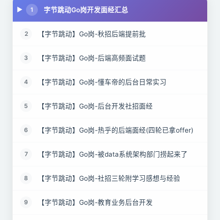
字节跳动Go岗开发面经汇总
1
【字节跳动】Go岗-秋招后端提前批
2
【字节跳动】Go岗-后端高频面试题
3
【字节跳动】Go岗-懂车帝的后台日常实习
4
【字节跳动】Go岗-后台开发社招面经
5
【字节跳动】Go岗-热乎的后端面经(四轮已拿offer)
6
【字节跳动】Go岗-被data系统架构部门捞起来了
7
【字节跳动】Go岗-社招三轮附学习感想与经验
8
【字节跳动】Go岗-教育业务后台开发
9