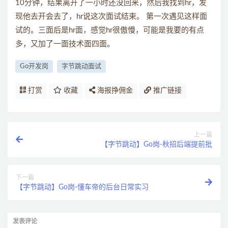
10分钟，结果离开了一小时还没回来，然后我找到hr，发
现他去开会去了，hr说这次面试结束。 第一次遇见这样面
试的。三面后是hr面，感觉hr很傲慢，可能是我要的有点
多，又加了一面技术面四面。
Go开发岗
字节跳动面试
打赏
收藏
海报挣佣金
推广链接
上一篇
【字节跳动】Go岗-秋招后端提前批
下一篇
【字节跳动】Go岗-懂车帝的后台日常实习
发表评论