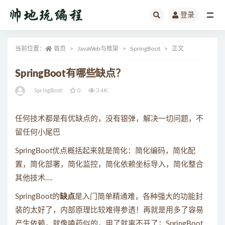
登录
全部
当前位置：
首页
JavaWeb与框架
SpringBoot
正文
SpringBoot有哪些缺点？
SpringBoot
0
3.4K
任何技术都是有优缺点的，没有银弹，解决一切问题，不
留任何小尾巴
SpringBoot优点概括起来就是简化：简化编码，简化配
置，简化部署，简化监控，简化依赖坐标导入，简化整合
其他技术….
SpringBoot的
缺点
是入门简单精通难，各种强大的功能封
装的太好了，内部原理比较难得参透！再就是用多了容易
产生依赖，就像嗑药似的，用了就离不开了；SpringBoot