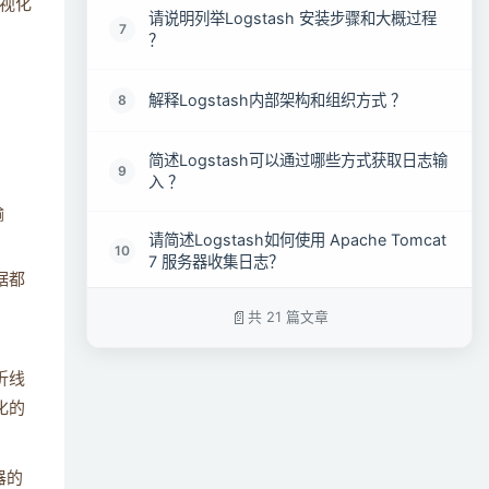
可视化
请说明列举Logstash 安装步骤和大概过程
7
？
解释Logstash内部架构和组织方式 ？
8
简述Logstash可以通过哪些方式获取日志输
9
入 ？
输
请简述Logstash如何使用 Apache Tomcat
10
7 服务器收集日志？
据都
共 21 篇文章
简述Logstash的过滤器机制 ？
11
折线
简述Logstash 如何转换日志 ?
12
化的
简述Logstash有哪些输出类型 ？
13
器的