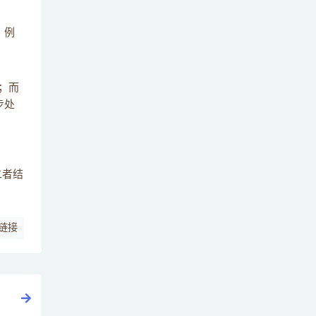
。例
程；而
步处
二者结
链接