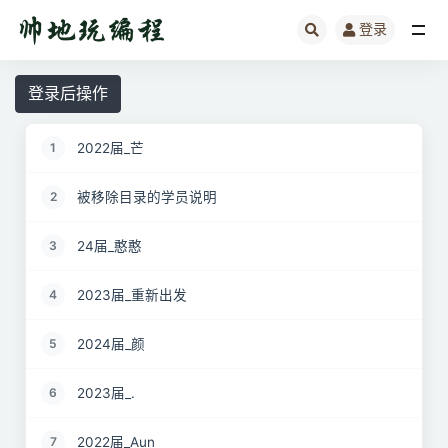
登录
全部
登录后操作
2022届_芒
1
被移除目录的学员说明
2
24届_憨憨
3
2023届_重新出发
4
2024届_颜
5
2023届_.
6
2022届_Aun
7