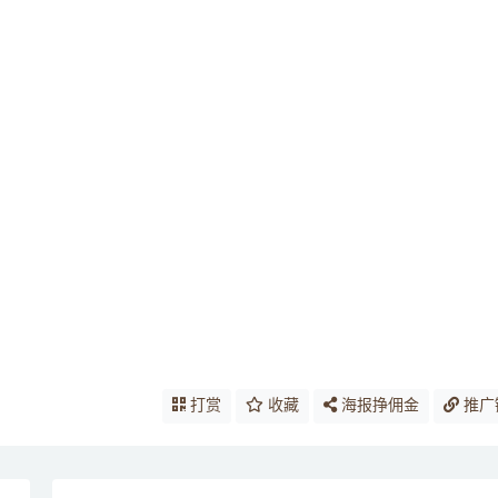
打赏
收藏
海报挣佣金
推广