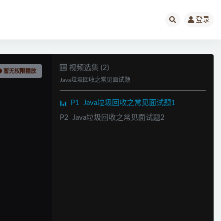
HashMap
199
登录
ConcurrentHashMap
200
谈谈你对Java的理解
201
视频选集 (2)
暂无权限播放
Java垃圾回收之常见面试题
平台无关性如何实现
202
P1
Java垃圾回收之常见面试题1
JVM如何加载class文件.
203
P2
Java垃圾回收之常见面试题2
什么是反射
204
谈谈ClassLoader
205
ClassLoader的双亲委派机制
206