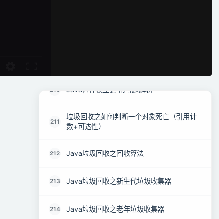
loadClass和forName的区别
207
Java内存模型之线程独占部分
208
Java内存模型之线程共享部分
209
Java内存模型之 常考题解析
210
垃圾回收之如何判断一个对象死亡（引用计
211
数+可达性）
Java垃圾回收之回收算法
212
Java垃圾回收之新生代垃圾收集器
213
Java垃圾回收之老年垃圾收集器
214