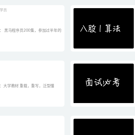
行学员
料： 黑马程序员200集，参加过半年的
料：大学教材 重载，重写，泛型懂