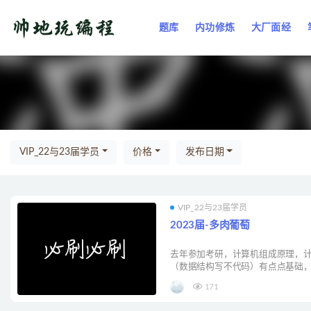
题库
内功修炼
大厂面经
全部
VIP_22与23届学员
价格
发布日期
VIP_22与23届学员
2023届-多肉葡萄
去年参加考研，计算机组成原理，
（数据结构写不代码）有点点基础，..
171