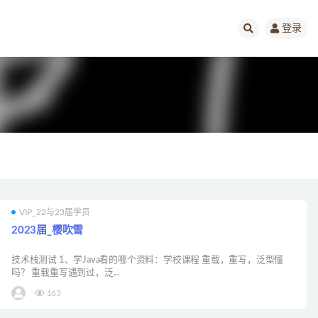
登录
VIP_22与23届学员
2023届_樱吹雪
技术栈测试 1、学Java看的哪个资料：学校课程 重载，重写，泛型懂
吗？ 重载重写遇到过，泛...
163