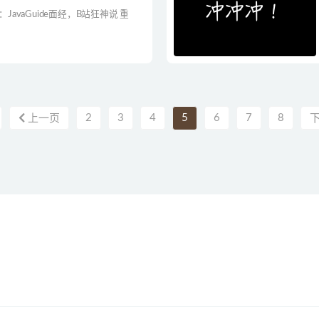
JavaGuide面经，B站狂神说 重
2
3
4
5
6
7
8
上一页