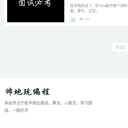
技术栈测试 1、学Java看的哪个资料：
载，重写，泛型...
159
5/12
本站专注于技术岗位面试，算法，八股文，学习路
线，一网打尽