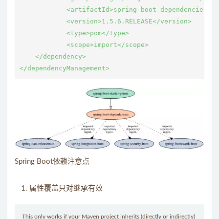
            <artifactId>spring-boot-dependencies</a
            <version>1.5.6.RELEASE</version>       
            <type>pom</type>            

            <scope>import</scope>        

    </dependency>

Spring Boot依赖注意点
属性覆盖只对继承有效
This only works if your Maven project inherits (directly or indirectly)