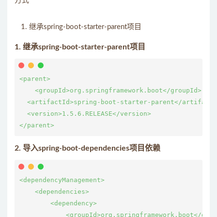
方式
继承spring-boot-starter-parent项目
1. 继承spring-boot-starter-parent项目
<parent>

    <groupId>org.springframework.boot</groupId>

  <artifactId>spring-boot-starter-parent</artifactI
  <version>1.5.6.RELEASE</version>

2. 导入spring-boot-dependencies项目依赖
<dependencyManagement>

    <dependencies>        

        <dependency>            

            <groupId>org.springframework.boot</grou