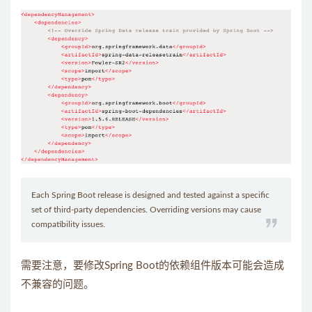
Each Spring Boot release is designed and tested against a specific
set of third-party dependencies. Overriding versions may cause
compatibility issues.
需要注意，要修改Spring Boot的依赖组件版本可能会造成
不兼容的问题。