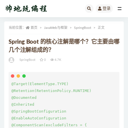
登录
全部
当前位置：
首页
JavaWeb与框架
SpringBoot
正文
Spring Boot 的核心注解是哪个？它主要由哪
几个注解组成的？
SpringBoot
0
4.7K
@Target(ElementType.TYPE)

@Retention(RetentionPolicy.RUNTIME)

@Documented

@Inherited

@SpringBootConfiguration

@EnableAutoConfiguration

@ComponentScan(excludeFilters = {
