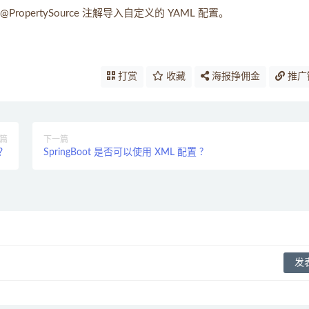
PropertySource 注解导入自定义的 YAML 配置。
打赏
收藏
海报挣佣金
推广
篇
下一篇
？
SpringBoot 是否可以使用 XML 配置 ?