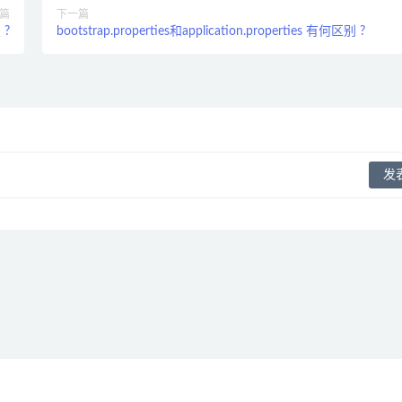
篇
下一篇
 ?
bootstrap.properties和application.properties 有何区别 ?