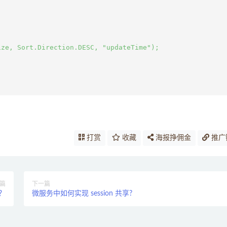
ze, Sort.Direction.DESC, "updateTime");



打赏
收藏
海报挣佣金
推广
篇
下一篇
理？
微服务中如何实现 session 共享?