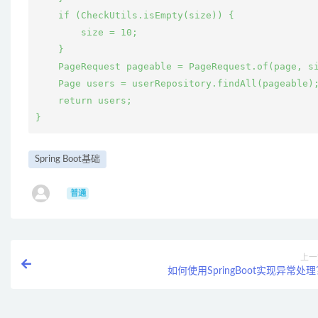
    if (CheckUtils.isEmpty(size)) {

        size = 10;

    }

    PageRequest pageable = PageRequest.of(page, si
    Page users = userRepository.findAll(pageable);
    return users;

Spring Boot基础
ㅤ
普通
上一
如何使用SpringBoot实现异常处