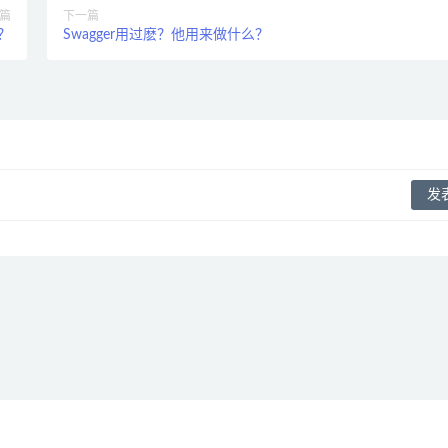
篇
下一篇
板？
Swagger用过麽？他用来做什么？