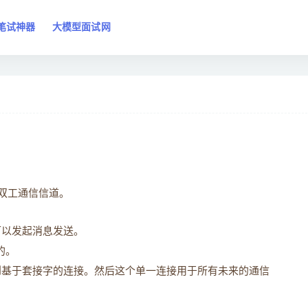
笔试神器
大模型面试网
全双工通信信道。
务器可以发起消息发送。
的。
升级到基于套接字的连接。然后这个单一连接用于所有未来的通信