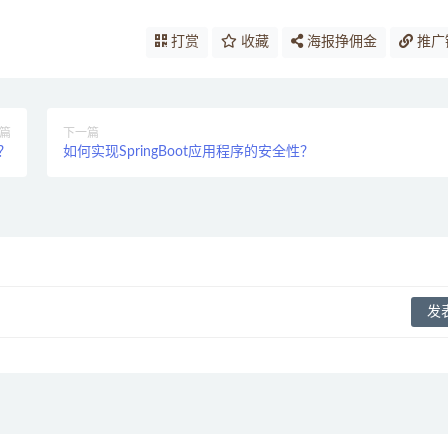
打赏
收藏
海报挣佣金
推广
篇
下一篇
s？
如何实现SpringBoot应用程序的安全性？