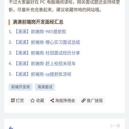
不过大家最好在 PC 电脑端阅读哈，相关面试题还会持续更
新，尽量补充完善起来，建议收藏帅地的网站哦。
滴滴前端岗开发面经汇总
1. 【滴滴】前端岗-985提前批
2. 【滴滴】前端岗-橙心实习面试总结
3. 【滴滴】前端岗-社招面试经历分享
4. 【滴滴】前端岗-赶上校招末班车
5. 【滴滴】前端岗-sp提前批凉经
前端开发岗
滴滴面试
打赏
收藏
海报挣佣金
推广链接
上一篇