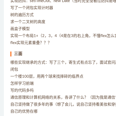
实现防抖：setTimeOut、new Date（当时完全没看过
写了一个闭包实现计时器
树的遍历方式
求一个二叉树的高度
画盒子模型
实现一个布局1+（2，3，4（4是在3的右上角，不懂flex
flex实现元素重叠？？？
三面
哪些实现继承的方式：写了三个，寄生式有点忘了，面试官问
闭包
一个楼100层，用两个球来找摔碎的临界点
怎样学习前端
写的代码多吗
通信原理和计算机网络的关系，各讲了什么？（因为我是通信
自己坚持做了很多年的事（想了会儿，说自己坚持看美妆和穿
自己的优势在哪