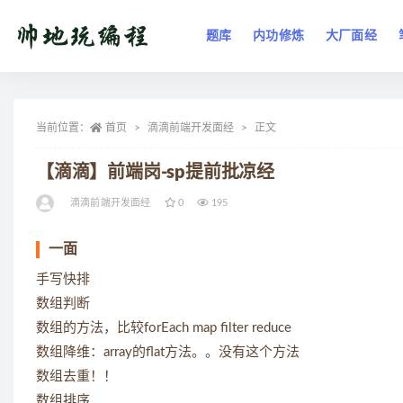
题库
内功修炼
大厂面经
全部
当前位置：
首页
滴滴前端开发面经
正文
【滴滴】前端岗-sp提前批凉经
滴滴前端开发面经
0
195
一面
手写快排
数组判断
数组的方法，比较forEach map filter reduce
数组降维：array的flat方法。。没有这个方法
数组去重！！
数组排序