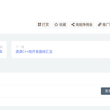
打赏
收藏
海报挣佣金
推广
篇
下一篇
车
滴滴C++岗开发面经汇总