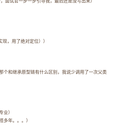
防抖是啥，面试官一步一步引导我，最后还是没写出来）
怎么实现，用了绝对定位））
那个和继承原型链有什么区别，我说少调用了一次父类
专业）
搭多年。。。）