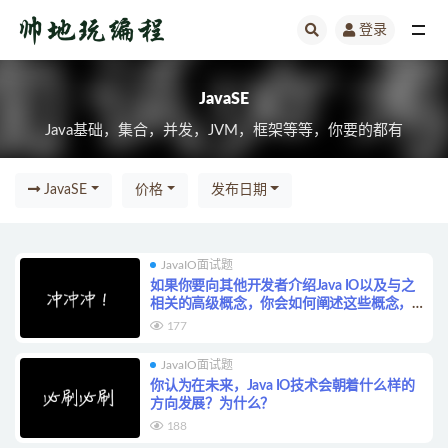
登录
JavaSE
JavaSE
Java基础，集合，并发，JVM，框架等等，你要的都有
JavaSE
价格
发布日期
JavaIO面试题
如果你要向其他开发者介绍Java IO以及与之
相关的高级概念，你会如何阐述这些概念，并
给出哪些建议和实践经验？
177
JavaIO面试题
你认为在未来，Java IO技术会朝着什么样的
方向发展？为什么？
188