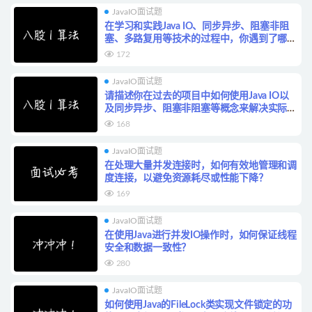
JavaIO面试题
在学习和实践Java IO、同步异步、阻塞非阻
塞、多路复用等技术的过程中，你遇到了哪些
挑战，又是如何克服的？
172
JavaIO面试题
请描述你在过去的项目中如何使用Java IO以
及同步异步、阻塞非阻塞等概念来解决实际的
性能问题。
168
JavaIO面试题
在处理大量并发连接时，如何有效地管理和调
度连接，以避免资源耗尽或性能下降？
169
JavaIO面试题
在使用Java进行并发IO操作时，如何保证线程
安全和数据一致性？
280
JavaIO面试题
如何使用Java的FileLock类实现文件锁定的功