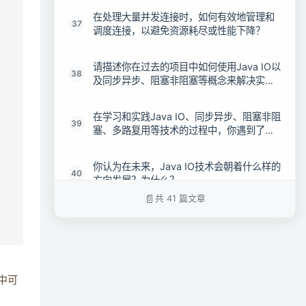
在处理大量并发连接时，如何有效地管理和
37
调度连接，以避免资源耗尽或性能下降？
请描述你在过去的项目中如何使用Java IO以
38
及同步异步、阻塞非阻塞等概念来解决实际
的性能问题。
在学习和实践Java IO、同步异步、阻塞非阻
39
塞、多路复用等技术的过程中，你遇到了哪
些挑战，又是如何克服的？
你认为在未来，Java IO技术会朝着什么样的
40
方向发展？为什么？
共 41 篇文章
如果你要向其他开发者介绍Java IO以及与之
41
相关的高级概念，你会如何阐述这些概念，
并给出哪些建议和实践经验？
 中可