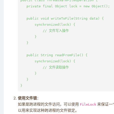
public class ThreadSafeFileOperation {

   private final Object lock = new Object();

   public void writeToFile(String data) {

       synchronized(lock) {

           // 文件写入操作

       }

   }

   public String readFromFile() {

       synchronized(lock) {

           // 文件读取操作

       }

   }

使用文件锁
：
如果是跨进程的文件访问，可以使用
FileLock
来保证一
以用来实现这种跨进程的文件锁定。