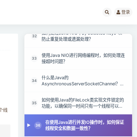
Java的MappedByteBuffer类是如何利用内
登录
31
存映射文件实现高性能IO的？
如何处理Java NIO中的“selected keys”以
32
防止重复处理或遗漏处理？
使用Java NIO进行网络编程时，如何处理连
33
接超时问题？
什么是Java的
34
AsynchronousServerSocketChannel？与
ServerSocketChannel相比有何优势？
如何使用Java的FileLock类实现文件锁定的
35
功能，以确保同一时间只有一个线程可以访
个线
问文件？
在使用Java进行并发IO操作时，如何保证
36
线程安全和数据一致性？