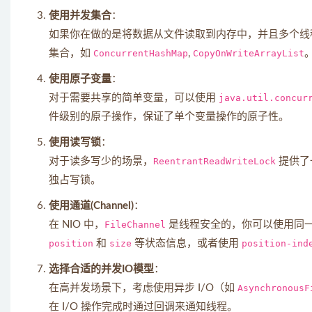
使用并发集合
：
如果你在做的是将数据从文件读取到内存中，并且多个线
集合，如
ConcurrentHashMap
,
CopyOnWriteArrayList
使用原子变量
：
对于需要共享的简单变量，可以使用
java.util.concur
件级别的原子操作，保证了单个变量操作的原子性。
使用读写锁
：
对于读多写少的场景，
ReentrantReadWriteLock
提供了
独占写锁。
使用通道(Channel)
：
在 NIO 中，
FileChannel
是线程安全的，你可以使用同
position
和
size
等状态信息，或者使用
position-ind
选择合适的并发IO模型
：
在高并发场景下，考虑使用异步 I/O（如
AsynchronousF
在 I/O 操作完成时通过回调来通知线程。