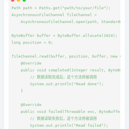
Path path = Paths.get("path/to/your/file");

AsynchronousFileChannel fileChannel = 

    AsynchronousFileChannel.open(path, StandardOpen
ByteBuffer buffer = ByteBuffer.allocate(1024);

long position = 0;

fileChannel.read(buffer, position, buffer, new Comp
    @Override

    public void completed(Integer result, ByteBuffe
        // 数据读取完成后，这个方法将被调用

        System.out.println("Read done");

    }

    @Override

    public void failed(Throwable exc, ByteBuffer at
        // 数据读取失败后，这个方法将被调用

        System.out.println("Read failed");
