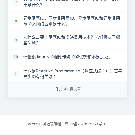
7
用是什么？
同步阻塞IO、同步非阻塞IO、异步阻塞IO和异步非阻
8
塞IO之间的区别是什么？
为什么需要非阻塞IO和多路复用技术？它们解决了哪
9
些问题？
请谈谈Java NIO相比传统IO的优势和不足之处。
10
什么是Reactive Programming（响应式编程）？它与
11
异步IO有何关联？
共 41 篇文章
在Java中实现非阻塞IO操作时，如何避免数据不一致
12
或数据乱序的问题？
什么是Java中的CompletionHandler？它在异步IO中
13
的作用是什么？
© 2021
帅地玩编程
粤ICP备2020112221号-1
请描述如何在Java中使用Future和Promise来处理异
14
步操作结果。