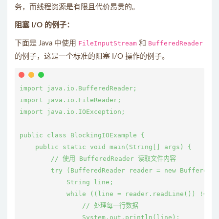
务，而线程资源是有限且代价昂贵的。
阻塞 I/O 的例子：
下面是 Java 中使用
FileInputStream
和
BufferedReader
的例子，这是一个标准的阻塞 I/O 操作的例子。
import java.io.BufferedReader;

import java.io.FileReader;

import java.io.IOException;

public class BlockingIOExample {

    public static void main(String[] args) {

        // 使用 BufferedReader 读取文件内容

        try (BufferedReader reader = new BufferedRe
            String line;

            while ((line = reader.readLine()) != nu
                // 处理每一行数据

                System.out.println(line);
