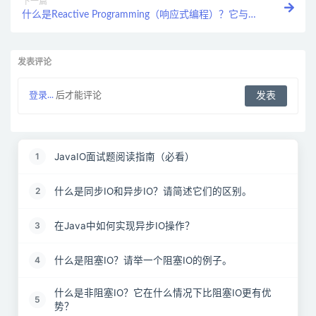
下一篇
什么是Reactive Programming（响应式编程）？它与异
步IO有何关联？
发表评论
登录...
后才能评论
JavaIO面试题阅读指南（必看）
1
什么是同步IO和异步IO？请简述它们的区别。
2
在Java中如何实现异步IO操作？
3
什么是阻塞IO？请举一个阻塞IO的例子。
4
什么是非阻塞IO？它在什么情况下比阻塞IO更有优
5
势？