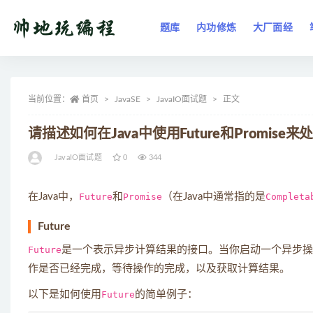
题库
内功修炼
大厂面经
全部
当前位置：
首页
JavaSE
JavaIO面试题
正文
请描述如何在Java中使用Future和Promis
JavaIO面试题
0
344
在Java中，
Future
和
Promise
（在Java中通常指的是
Completa
Future
Future
是一个表示异步计算结果的接口。当你启动一个异步操
作是否已经完成，等待操作的完成，以及获取计算结果。
以下是如何使用
Future
的简单例子：