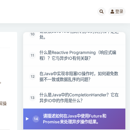
为什么需要非阻塞IO和多路复用技术？它们
登录
9
解决了哪些问题？
请谈谈Java NIO相比传统IO的优势和不足之
10
处。
什么是Reactive Programming（响应式编
11
程）？它与异步IO有何关联？
在Java中实现非阻塞IO操作时，如何避免数
12
据不一致或数据乱序的问题？
。
什么是Java中的CompletionHandler？它在
13
异步IO中的作用是什么？
解操
请描述如何在Java中使用Future和
14
Promise来处理异步操作结果。