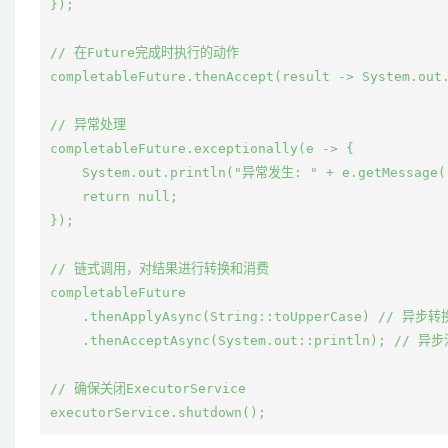
});

// 在Future完成时执行的动作

completableFuture.thenAccept(result -> System.ou
// 异常处理

completableFuture.exceptionally(e -> {

    System.out.println("异常发生: " + e.getMessage()
    return null;

});

// 链式调用，对结果进行转换和消费

completableFuture

    .thenApplyAsync(String::toUpperCase) // 异步转
    .thenAcceptAsync(System.out::println); // 异
// 确保关闭ExecutorService
