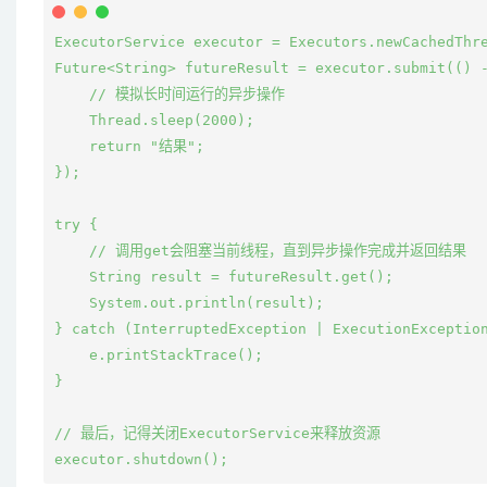
ExecutorService executor = Executors.newCachedThre
Future<String> futureResult = executor.submit(() -
    // 模拟长时间运行的异步操作

    Thread.sleep(2000);

    return "结果";

});

try {

    // 调用get会阻塞当前线程，直到异步操作完成并返回结果

    String result = futureResult.get();

    System.out.println(result);

} catch (InterruptedException | ExecutionException
    e.printStackTrace();

}

// 最后，记得关闭ExecutorService来释放资源
