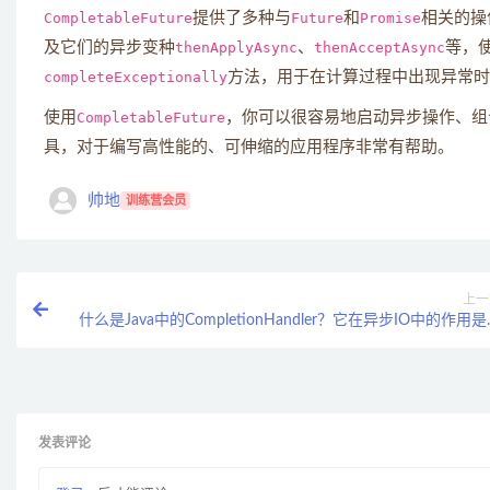
CompletableFuture
提供了多种与
Future
和
Promise
相关的操
及它们的异步变种
thenApplyAsync
、
thenAcceptAsync
等，
completeExceptionally
方法，用于在计算过程中出现异常时
使用
CompletableFuture
，你可以很容易地启动异步操作、组
具，对于编写高性能的、可伸缩的应用程序非常有帮助。
帅地
训练营会员
上一
什么是Java中的CompletionHandler？它在异步IO中的作用
么
发表评论