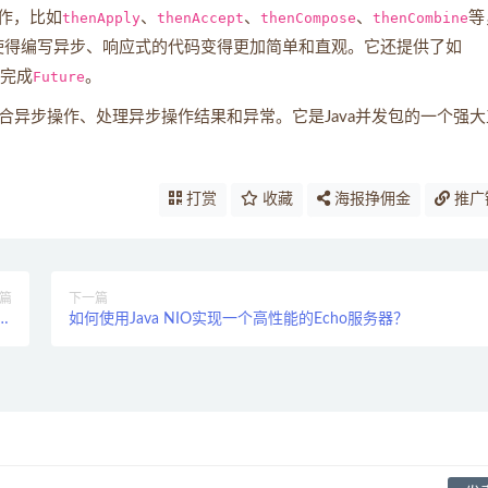
作，比如
thenApply
、
thenAccept
、
thenCompose
、
thenCombine
等
使得编写异步、响应式的代码变得更加简单和直观。它还提供了如
完成
Future
。
合异步操作、处理异步操作结果和异常。它是Java并发包的一个强大
打赏
收藏
海报挣佣金
推广
篇
下一篇
是什
如何使用Java NIO实现一个高性能的Echo服务器？
？