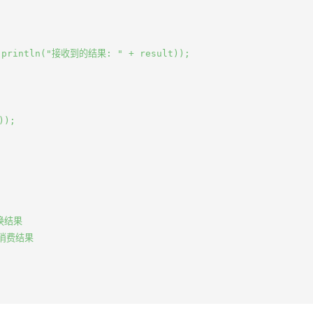
t.println("接收到的结果: " + result));

);

换结果

步消费结果
