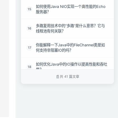
如何使用Java NIO实现一个高性能的Echo
15
服务器？
多路复用技术中的“多路”是什么意思？它与
16
线程池有何关联？
你能解释一下Java中的FileChannel类是如
17
何支持非阻塞IO的吗？
如何优化Java中的IO操作以提高性能和吞吐
18
量？
共 41 篇文章
在设计高并发系统时，你会如何选择合适的
19
IO模型（如同步/异步，阻塞/非阻塞）？
请谈谈在使用Java NIO进行网络编程时，如
20
何处理半关闭的连接？