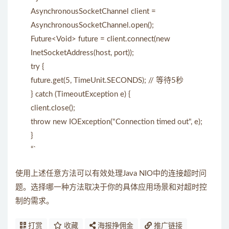
AsynchronousSocketChannel client =
AsynchronousSocketChannel.open();
Future<Void> future = client.connect(new
InetSocketAddress(host, port));
try {
future.get(5, TimeUnit.SECONDS); // 等待5秒
} catch (TimeoutException e) {
client.close();
throw new IOException("Connection timed out", e);
}
“`
使用上述任意方法可以有效处理Java NIO中的连接超时问
题。选择哪一种方法取决于你的具体应用场景和对超时控
制的需求。
打赏
收藏
海报挣佣金
推广链接