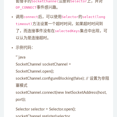
套接字的
SocketChannel
注册到
Selector
上，并对
OP_CONNECT
事件感兴趣。
调用
connect
后，可以使用
Selector
的
select(long
timeout)
方法设置一个超时时间，如果超时时间到
了，而连接事件没有在
selectedKeys
集合中出现，可
以认为是连接超时。
示例代码：
“`java
SocketChannel socketChannel =
SocketChannel.open();
socketChannel.configureBlocking(false); // 设置为非阻
塞模式
socketChannel.connect(new InetSocketAddress(host,
port));
Selector selector = Selector.open();
socketChannel.register(selector,