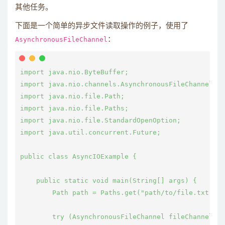
其他任务。
下面是一个简单的异步文件读取操作的例子，使用了
AsynchronousFileChannel
：
import java.nio.ByteBuffer;

import java.nio.channels.AsynchronousFileChannel;

import java.nio.file.Path;

import java.nio.file.Paths;

import java.nio.file.StandardOpenOption;

import java.util.concurrent.Future;

public class AsyncIOExample {

    public static void main(String[] args) {

        Path path = Paths.get("path/to/file.txt");

        try (AsynchronousFileChannel fileChannel = 