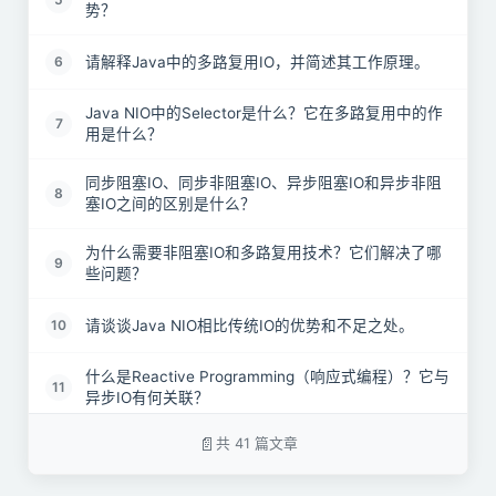
势？
请解释Java中的多路复用IO，并简述其工作原理。
6
Java NIO中的Selector是什么？它在多路复用中的作
7
用是什么？
同步阻塞IO、同步非阻塞IO、异步阻塞IO和异步非阻
8
塞IO之间的区别是什么？
为什么需要非阻塞IO和多路复用技术？它们解决了哪
9
些问题？
请谈谈Java NIO相比传统IO的优势和不足之处。
10
什么是Reactive Programming（响应式编程）？它与
11
异步IO有何关联？
共 41 篇文章
在Java中实现非阻塞IO操作时，如何避免数据不一致
12
或数据乱序的问题？