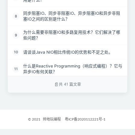
用是什么？
同步阻塞IO、同步非阻塞IO、异步阻塞IO和异步非阻
8
塞IO之间的区别是什么？
为什么需要非阻塞IO和多路复用技术？它们解决了哪
9
些问题？
请谈谈Java NIO相比传统IO的优势和不足之处。
10
什么是Reactive Programming（响应式编程）？它与
11
异步IO有何关联？
共 41 篇文章
在Java中实现非阻塞IO操作时，如何避免数据不一致
12
或数据乱序的问题？
什么是Java中的CompletionHandler？它在异步IO中
13
的作用是什么？
© 2021
帅地玩编程
粤ICP备2020112221号-1
请描述如何在Java中使用Future和Promise来处理异
14
步操作结果。