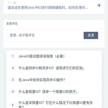
下一篇
请谈谈在使用Java NIO进行网络编程时，如何处理半关
闭的连接？
发表评论
登录...
后才能评论
JavaIO面试题阅读指南（必看）
1
什么是同步IO和异步IO？请简述它们的区别。
2
在Java中如何实现异步IO操作？
3
什么是阻塞IO？请举一个阻塞IO的例子。
4
什么是非阻塞IO？它在什么情况下比阻塞IO更有优
5
势？