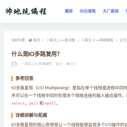
题库
内功修炼
大厂面经
全部
当前位置：
首页
八股文_C++面试题
八股文_C++网络编程
正文
什么是IO多路复用？
八股文_C++网络编程
0
657
参考回答
IO多路复用（I/O Multiplexing）是指在单个线程或
序可以在一个线程中同时处理多个网络连接的输入输出操作，
select
、
poll
和
epoll
。
详细讲解与拓展
IO多路复用的核心思想是让一个线程能够监视多个I/O操作