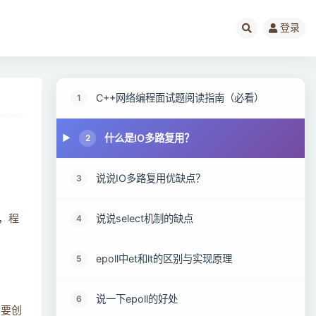
登录
C++网络编程面试题阅读指南（必看）
1
什么是IO多路复用？
2
说说IO多路复用优缺点？
3
说说select机制的缺点
4
术，程
epoll中et和lt的区别与实现原理
5
说一下epoll的好处
6
需要创