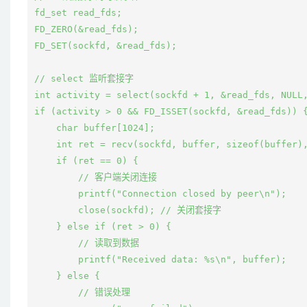
fd_set read_fds;

FD_ZERO(&read_fds);

FD_SET(sockfd, &read_fds);

// select 监听套接字

int activity = select(sockfd + 1, &read_fds, NULL,
if (activity > 0 && FD_ISSET(sockfd, &read_fds)) {
    char buffer[1024];

    int ret = recv(sockfd, buffer, sizeof(buffer),
    if (ret == 0) {

        // 客户端关闭连接

        printf("Connection closed by peer\n");

        close(sockfd); // 关闭套接字

    } else if (ret > 0) {

        // 读取到数据

        printf("Received data: %s\n", buffer);

    } else {

        // 错误处理
