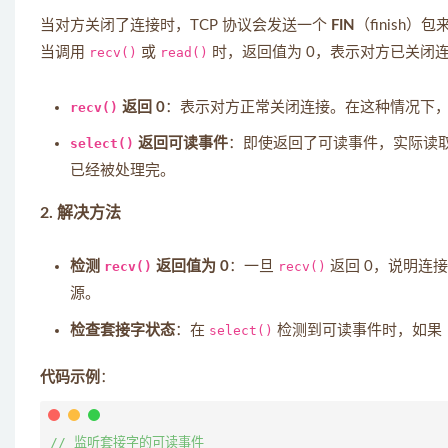
当对方关闭了连接时，TCP 协议会发送一个
FIN
（finish
当调用
recv()
或
read()
时，返回值为 0，表示对方已关闭
recv()
返回 0
：表示对方正常关闭连接。在这种情况下
select()
返回可读事件
：即使返回了可读事件，实际读取
已经被处理完。
2.
解决方法
检测
recv()
返回值为 0
：一旦
recv()
返回 0，说明连
源。
检查套接字状态
：在
select()
检测到可读事件时，如果
代码示例
：
// 监听套接字的可读事件
