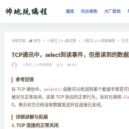
题库
内功修炼
大厂面经
全部
当前位置：
首页
八股文_C++面试题
八股文_C++网络编程
正文
TCP通讯中，select到读事件，但是读到的数
八股文_C++网络编程
0
442
参考回答
在 TCP 通信中，
select()
函数可以检测到某个套接字是否可
被对方正常关闭。这是 TCP 协议的正常行为，当对方调用
cl
0，表示对方已经没有数据发送并且连接已关闭。
详细讲解与拓展
1.
TCP 连接的正常关闭