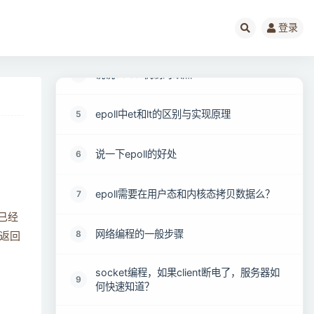
登录
说说IO多路复用优缺点？
3
说说select机制的缺点
4
epoll中et和lt的区别与实现原理
5
说一下epoll的好处
6
epoll需要在用户态和内核态拷贝数据么？
7
已经
网络编程的一般步骤
8
返回
socket编程，如果client断电了，服务器如
9
何快速知道？