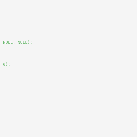
 NULL, NULL);



 0);
