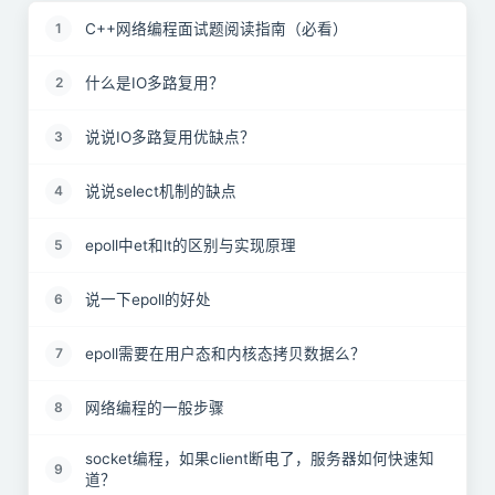
C++网络编程面试题阅读指南（必看）
1
什么是IO多路复用？
2
说说IO多路复用优缺点？
3
说说select机制的缺点
4
epoll中et和lt的区别与实现原理
5
说一下epoll的好处
6
epoll需要在用户态和内核态拷贝数据么？
7
网络编程的一般步骤
8
socket编程，如果client断电了，服务器如何快速知
9
道？