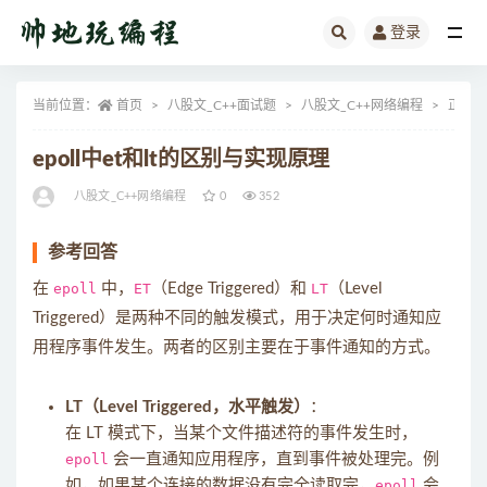
登录
全部
当前位置：
首页
八股文_C++面试题
八股文_C++网络编程
正文
epoll中et和lt的区别与实现原理
八股文_C++网络编程
0
352
参考回答
在
epoll
中，
ET
（Edge Triggered）和
LT
（Level
Triggered）是两种不同的触发模式，用于决定何时通知应
用程序事件发生。两者的区别主要在于事件通知的方式。
LT（Level Triggered，水平触发）
：
在 LT 模式下，当某个文件描述符的事件发生时，
epoll
会一直通知应用程序，直到事件被处理完。例
如，如果某个连接的数据没有完全读取完，
epoll
会